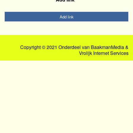
Add link
Copyright © 2021 Onderdeel van
BaakmanMedia
&
Vrolijk Internet Services