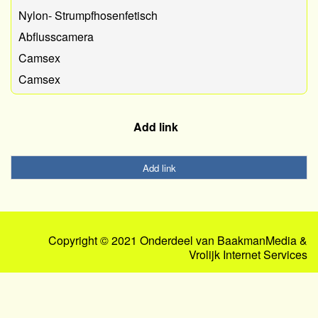
Nylon- Strumpfhosenfetisch
Abflusscamera
Camsex
Camsex
Add link
Add link
Copyright © 2021 Onderdeel van
BaakmanMedia
&
Vrolijk Internet Services