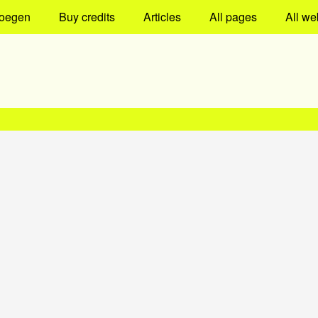
oegen
Buy credits
Articles
All pages
All we