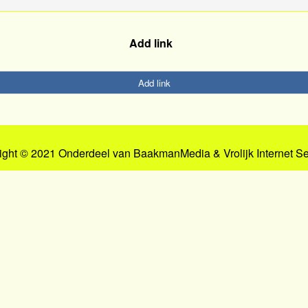
Add link
Add link
ight © 2021 Onderdeel van
BaakmanMedia
&
Vrolijk Internet S